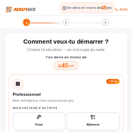
45
Ton devis en moins de
sec
📞 Aide
1
2
3
Comment veux-tu démarrer ?
Choisis ta situation — on s'occupe du reste.
Ton devis en moins de
45
sec
⚡ Pro
🏢
Professionnel
Mon entreprise, mes assurances pro.
MON SECTEUR D'ACTIVITÉ
🍕
🏗️
Food
Bâtiment