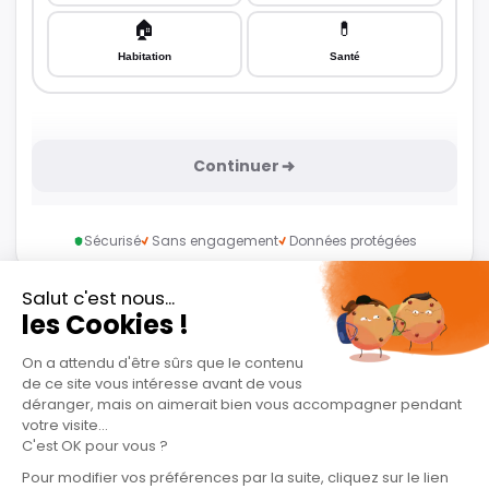
🏠
💊
Habitation
Santé
Continuer
Sécurisé
Sans engagement
Données protégées
🗂️ TON DOSSIER
0%
Assuré
—
Complétude
0%
GEN
G
En ligne
GEN
veille sur toi. Une
Salut ! Je suis GEN, l'assistant assurance 24/7 d'Assurdix. Dis-moi ce que tu
question ?
veux assurer — je compare 80 assureurs pour toi en temps réel.