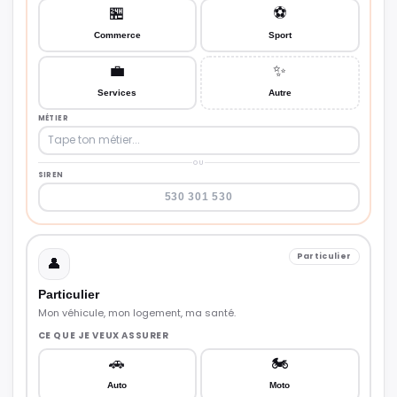
🏪
⚽
Commerce
Sport
💼
✨
Services
Autre
MÉTIER
OU
SIREN
Particulier
👤
Particulier
Mon véhicule, mon logement, ma santé.
CE QUE JE VEUX ASSURER
🚗
🏍️
Auto
Moto