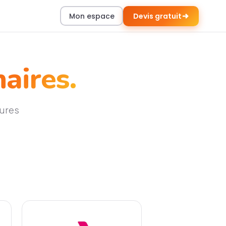
Mon espace
Devis gratuit
aires.
eures