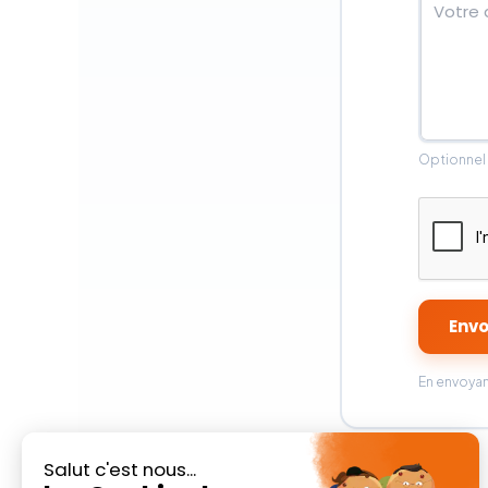
Optionnel 
Env
En envoyan