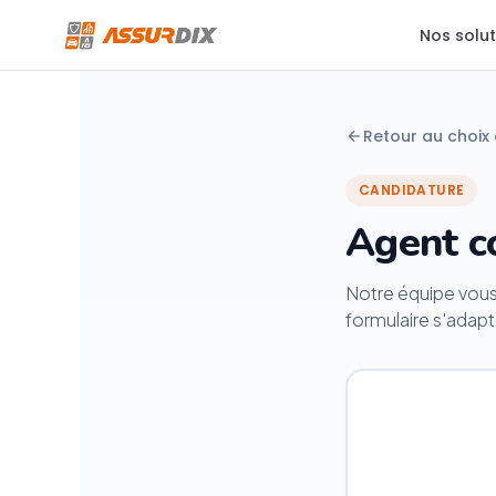
Nos solu
Retour au choix 
Auto
Roule serein, on s'occupe du reste
CANDIDATURE
Agent c
Moto
La liberté, avec la sécurité
Notre équipe vous 
formulaire s'adapt
Habitation
Ton chez-toi bien protégé
Santé individuelle
Prends soin de toi
Protection juridique