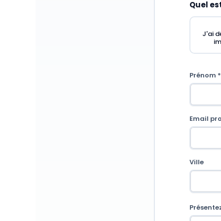
Quel est
Tes droits défendus
J'ai d
im
Prénom *
Email pro
Ville
Présente