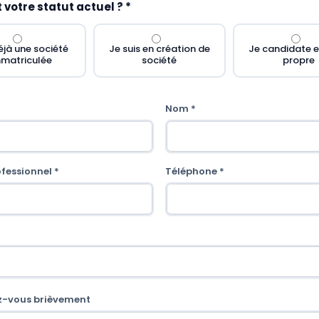
 votre statut actuel ? *
Chantier et décennale
éjà une société
Je suis en création de
Je candidate 
matriculée
société
propre
Nom *
fessionnel *
Téléphone *
z-vous brièvement