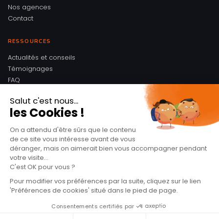
Nos agences
Contact
RESSOURCES
Actualités et conseils
Témoignages
FAQ
Mentions légales
Politique de confidentialité
CONTACT
4 Boulevard des Merveilles
95800 Cergy
GEN
veille sur toi. Une
01 34 46 90 90
question ?
Nous écrire
© 2026 Assurdix - ORIAS n° 11060339 - Courtier en assurances
enregistré