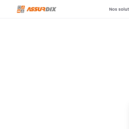
Nos solu
Auto
Roule serein, on s'occupe du reste
Moto
La liberté, avec la sécurité
Habitation
Ton chez-toi bien protégé
Santé individuelle
Prends soin de toi
Protection juridique