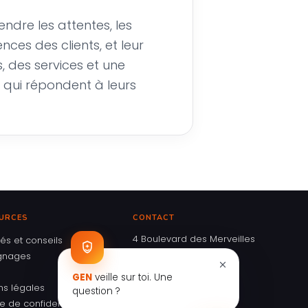
dre les attentes, les
ences des clients, et leur
s, des services et une
 qui répondent à leurs
URCES
CONTACT
4 Boulevard des Merveilles
tés et conseils
95800 Cergy
gnages
01 34 46 90 90
GEN
veille sur toi. Une
ns légales
Nous écrire
question ?
ue de confidentialité