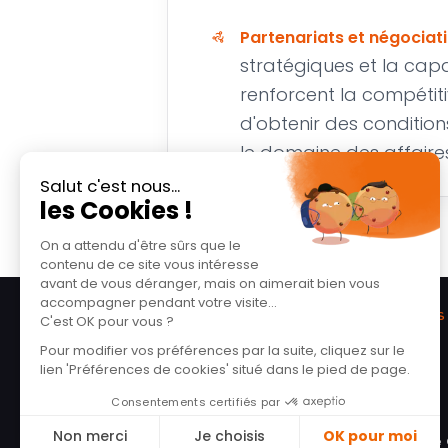
Partenariats et négociat
stratégiques et la cap
renforcent la compétiti
d'obtenir des conditi
le domaine des affaire
SOLUTIONS
Auto
Ton courtier nouvelle génération.
Flotte
Simple, rapide, humain.
RC Pro
in
f
ig
Multirisque
Dommage 