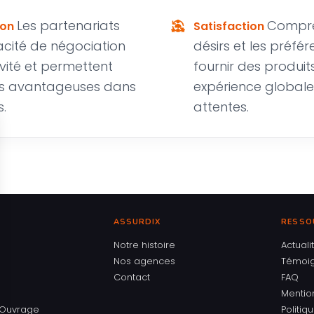
Les partenariats
Compren
ion
Satisfaction
acité de négociation
désirs et les préfér
vité et permettent
fournir des produit
ons avantageuses dans
expérience globale
s.
attentes.
ASSURDIX
RESSO
Notre histoire
Actuali
Nos agences
Témoi
Contact
FAQ
Mentio
Ouvrage
Politiq