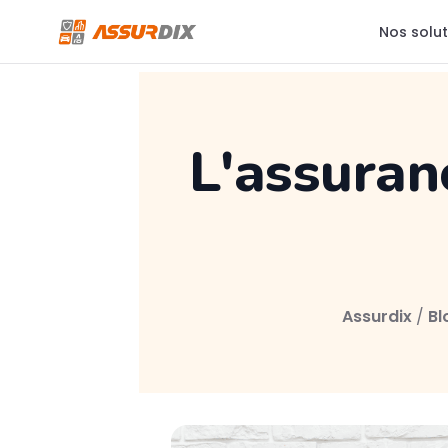
Nos solu
Auto
L'assuranc
Roule serein, on s'occupe du reste
Moto
La liberté, avec la sécurité
Habitation
Assurdix
/
Bl
Ton chez-toi bien protégé
Santé individuelle
Prends soin de toi
Protection juridique