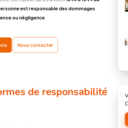
personne est responsable des dommages
dence ou négligence
.
evis
Nous contacter
formes de responsabilité
V
C