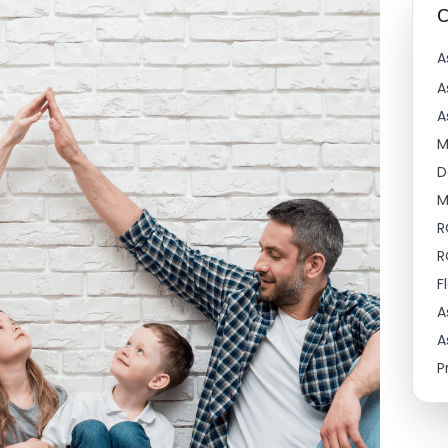
Chantier et décennale
C
A
A
A
M
D
M
R
R
F
A
A
P