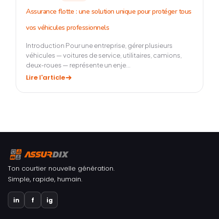
Assurance flotte : une solution unique pour protéger tous
vos véhicules professionnels
Introduction Pour une entreprise, gérer plusieurs
véhicules — voitures de service, utilitaires, camions,
deux-roues — représente un enje...
Lire l'article
Ton courtier nouvelle génération.
Simple, rapide, humain.
in
f
ig